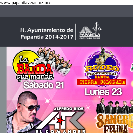
www.papantlaveracruz.mx